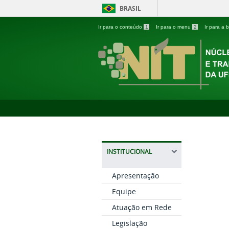
BRASIL
Ir para o conteúdo
1
Ir para o menu
2
Ir para a
INSTITUCIONAL
Apresentação
Equipe
Atuação em Rede
Legislação