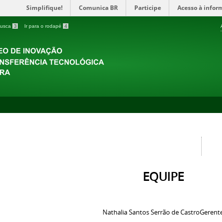
Simplifique!
Comunica BR
Participe
Acesso à infor
 busca
3
Ir para o rodapé
4
EQUIPE
Nathalia Santos Serrão de CastroGerent