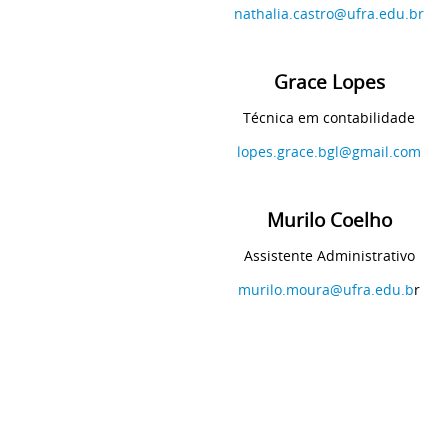
nathalia.castro@ufra.edu.br
Grace Lopes
Técnica em contabilidade
lopes.grace.bgl@gmail.com
Murilo Coelho
Assistente Administrativo
murilo.moura@ufra.edu.b
r